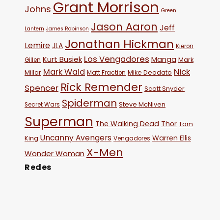
Grant Morrison
Johns
Green
Jason Aaron
Jeff
Lantern
James Robinson
Jonathan Hickman
Lemire
JLA
Kieron
Los Vengadores
Kurt Busiek
Manga
Mark
Gillen
Mark Waid
Nick
Millar
Mike Deodato
Matt Fraction
Rick Remender
Spencer
Scott Snyder
Spiderman
Steve McNiven
Secret Wars
Superman
The Walking Dead
Thor
Tom
Uncanny Avengers
Warren Ellis
King
Vengadores
X-Men
Wonder Woman
Redes