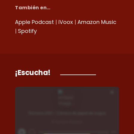
También en…
Apple Podcast
|
iVoox
|
Amazon Music
|
Spotify
¡Escucha!