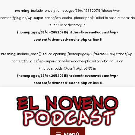
Warning
: include_once(/homepages/39/d426520715/htdocs/wp-
content/plugins/wp-super-cache/wp-cache-phase1.php): Failed to open stream: No
such file or directory in
/homepages/39/d426520715/htdocs/NovenoPodcast/wp-
content/advanced-cache.php
on line
8
Warning
: include_once(): Failed opening '/homepages/39/d426520715/htdocs/wp-
content/plugins/wp-super-cache/wp-cache-phase1.php' for inclusion
(include_path='.:/usr/lib/php8.5') in
/homepages/39/d426520715/htdocs/NovenoPodcast/wp-
content/advanced-cache.php
on line
8
Menú