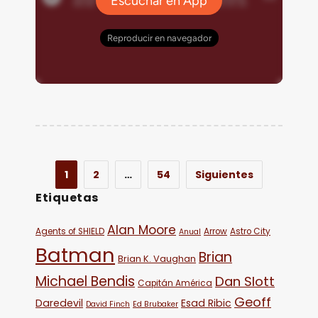
1
2
…
54
Siguientes
Etiquetas
Alan Moore
Agents of SHIELD
Arrow
Astro City
Anual
Batman
Brian
Brian K. Vaughan
Michael Bendis
Dan Slott
Capitán América
Geoff
Daredevil
Esad Ribic
David Finch
Ed Brubaker