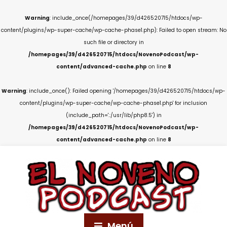
Warning
: include_once(/homepages/39/d426520715/htdocs/wp-
content/plugins/wp-super-cache/wp-cache-phase1.php): Failed to open stream: No
such file or directory in
/homepages/39/d426520715/htdocs/NovenoPodcast/wp-
content/advanced-cache.php
on line
8
Warning
: include_once(): Failed opening '/homepages/39/d426520715/htdocs/wp-
content/plugins/wp-super-cache/wp-cache-phase1.php' for inclusion
(include_path='.:/usr/lib/php8.5') in
/homepages/39/d426520715/htdocs/NovenoPodcast/wp-
content/advanced-cache.php
on line
8
Menú