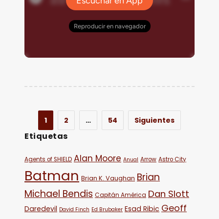
1
2
…
54
Siguientes
Etiquetas
Alan Moore
Agents of SHIELD
Arrow
Astro City
Anual
Batman
Brian
Brian K. Vaughan
Michael Bendis
Dan Slott
Capitán América
Geoff
Daredevil
Esad Ribic
David Finch
Ed Brubaker