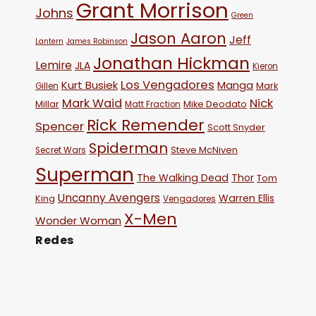
Grant Morrison
Johns
Green
Jason Aaron
Jeff
Lantern
James Robinson
Jonathan Hickman
Lemire
JLA
Kieron
Los Vengadores
Kurt Busiek
Manga
Mark
Gillen
Mark Waid
Nick
Millar
Mike Deodato
Matt Fraction
Rick Remender
Spencer
Scott Snyder
Spiderman
Steve McNiven
Secret Wars
Superman
The Walking Dead
Thor
Tom
Uncanny Avengers
Warren Ellis
King
Vengadores
X-Men
Wonder Woman
Redes