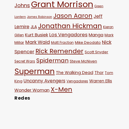
Grant Morrison
Johns
Green
Jason Aaron
Jeff
Lantern
James Robinson
Jonathan Hickman
Lemire
JLA
Kieron
Los Vengadores
Kurt Busiek
Manga
Mark
Gillen
Mark Waid
Nick
Millar
Mike Deodato
Matt Fraction
Rick Remender
Spencer
Scott Snyder
Spiderman
Steve McNiven
Secret Wars
Superman
The Walking Dead
Thor
Tom
Uncanny Avengers
Warren Ellis
King
Vengadores
X-Men
Wonder Woman
Redes