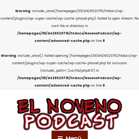
Warning
: include_once(/homepages/39/d426520715/htdocs/wp-
content/plugins/wp-super-cache/wp-cache-phase1.php): Failed to open stream: No
such file or directory in
/homepages/39/d426520715/htdocs/NovenoPodcast/wp-
content/advanced-cache.php
on line
8
Warning
: include_once(): Failed opening '/homepages/39/d426520715/htdocs/wp-
content/plugins/wp-super-cache/wp-cache-phase1.php' for inclusion
(include_path='.:/usr/lib/php8.5') in
/homepages/39/d426520715/htdocs/NovenoPodcast/wp-
content/advanced-cache.php
on line
8
Menú