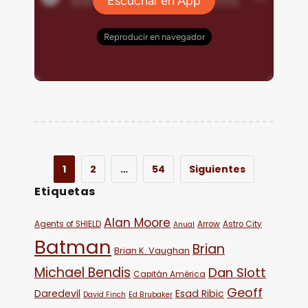
1
2
…
54
Siguientes
Etiquetas
Alan Moore
Agents of SHIELD
Arrow
Astro City
Anual
Batman
Brian
Brian K. Vaughan
Michael Bendis
Dan Slott
Capitán América
Geoff
Daredevil
Esad Ribic
David Finch
Ed Brubaker