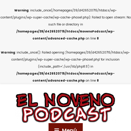
Warning
: include_once(/homepages/39/d426520715/htdocs/wp-
content/plugins/wp-super-cache/wp-cache-phase1.php): Failed to open stream: No
such file or directory in
/homepages/39/d426520715/htdocs/NovenoPodcast/wp-
content/advanced-cache.php
on line
8
Warning
: include_once(): Failed opening '/homepages/39/d426520715/htdocs/wp-
content/plugins/wp-super-cache/wp-cache-phase1.php' for inclusion
(include_path='.:/usr/lib/php8.5') in
/homepages/39/d426520715/htdocs/NovenoPodcast/wp-
content/advanced-cache.php
on line
8
Menú