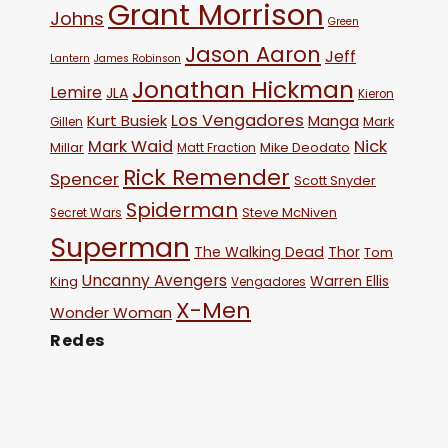
Grant Morrison
Johns
Green
Jason Aaron
Jeff
Lantern
James Robinson
Jonathan Hickman
Lemire
JLA
Kieron
Los Vengadores
Kurt Busiek
Manga
Mark
Gillen
Mark Waid
Nick
Millar
Mike Deodato
Matt Fraction
Rick Remender
Spencer
Scott Snyder
Spiderman
Steve McNiven
Secret Wars
Superman
The Walking Dead
Thor
Tom
Uncanny Avengers
Warren Ellis
King
Vengadores
X-Men
Wonder Woman
Redes