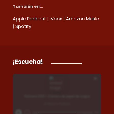
También en…
Apple Podcast
|
iVoox
|
Amazon Music
|
Spotify
¡Escucha!