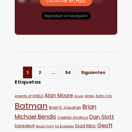
1
2
…
54
Siguientes
Etiquetas
Alan Moore
Agents of SHIELD
Arrow
Astro City
Anual
Batman
Brian
Brian K. Vaughan
Michael Bendis
Dan Slott
Capitán América
Geoff
Daredevil
Esad Ribic
David Finch
Ed Brubaker