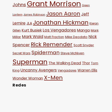
Grant Morrison
Johns
Green
Jason Aaron
Jeff
Lantern
James Robinson
Jonathan Hickman
Lemire
JLA
Kieron
Los Vengadores
Kurt Busiek
Manga
Mark
Gillen
Mark Waid
Nick
Millar
Mike Deodato
Matt Fraction
Rick Remender
Spencer
Scott Snyder
Spiderman
Steve McNiven
Secret Wars
Superman
The Walking Dead
Thor
Tom
Uncanny Avengers
Warren Ellis
King
Vengadores
X-Men
Wonder Woman
Redes