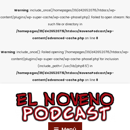
Warning
: include_once(/homepages/39/d426520715/htdocs/wp-
content/plugins/wp-super-cache/wp-cache-phase1.php): Failed to open stream: No
such file or directory in
/homepages/39/d426520715/htdocs/NovenoPodcast/wp-
content/advanced-cache.php
on line
8
Warning
: include_once(): Failed opening '/homepages/39/d426520715/htdocs/wp-
content/plugins/wp-super-cache/wp-cache-phase1.php' for inclusion
(include_path='.:/usr/lib/php8.5') in
/homepages/39/d426520715/htdocs/NovenoPodcast/wp-
content/advanced-cache.php
on line
8
Menú