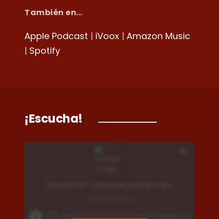
También en…
Apple Podcast
|
iVoox
|
Amazon Music
|
Spotify
¡Escucha!