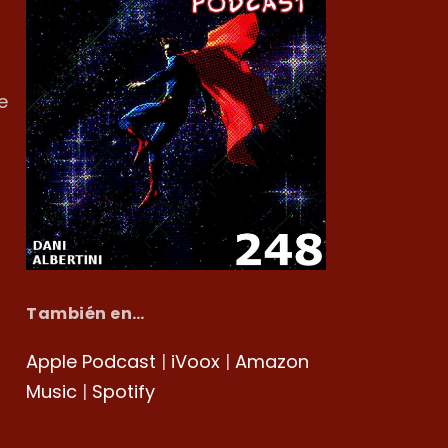
e
También en…
Apple Podcast
|
iVoox
|
Amazon
Music
|
Spotify