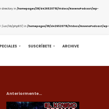
 directory in
/homepages/39/d426520715/htdocs/NovenoPodcast/wp-
:/usr/lib/php8.5') in
/homepages/39/d426520715/htdocs/NovenoPodcast/wp-
PECIALES
SUSCRÍBETE
ARCHIVE
Anteriormente…