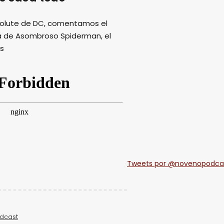
solute de DC, comentamos el
pa de Asombroso Spiderman, el
ás
Tweets por @novenopodca
dcast