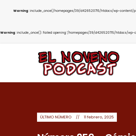
Warning
: include_once(/homepages/39/d426520715/htdocs/wp-content/plug
Warning
: include_once(): Failed opening '/homepages/39/d426520715/htdocs/wp-co
ÚLTIMO NÚMERO
11 febrero, 2025