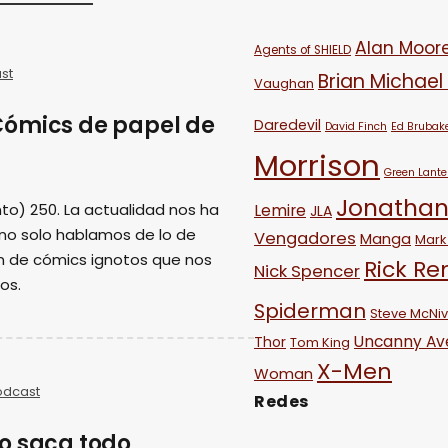
Alan Moor
Agents of SHIELD
st
Brian Michael
Vaughan
Cómics de papel de
Daredevil
David Finch
Ed Brubak
Morrison
Green Lante
Jonathan
to) 250. La actualidad nos ha
Lemire
JLA
 no solo hablamos de lo de
Vengadores
Manga
Mark 
n de cómics ignotos que nos
Rick R
Nick Spencer
os.
Spiderman
Steve McNi
Uncanny Av
Thor
Tom King
X-Men
Woman
odcast
Redes
o saca todo