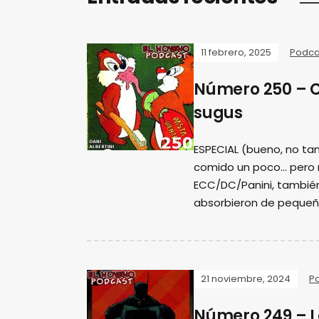
11 febrero, 2025
Podca
Número 250 – 
sugus
ESPECIAL (bueno, no tan
comido un poco... pero
ECC/DC/Panini, tambié
absorbieron de pequeñ
21 noviembre, 2024
P
Número 249 – L