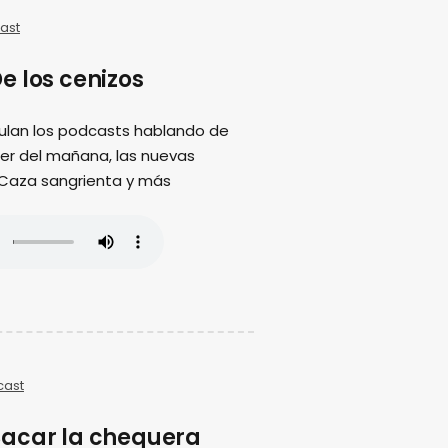
ast
e los cenizos
ulan los podcasts hablando de
ujer del mañana, las nuevas
 Caza sangrienta y más
cast
acar la chequera