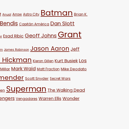
Batman
e
Brian K.
Arrow
Astro City
Anual
 Bendis
Dan Slott
Capitán América
Grant
Geoff Johns
Esad Ribic
er
Jason Aaron
Jeff
rn
James Robinson
 Hickman
Los
Kurt Busiek
Kieron Gillen
Mark Waid
Millar
Mike Deodato
Matt Fraction
emender
Scott Snyder
Secret Wars
Superman
The Walking Dead
ven
engers
Wonder
Warren Ellis
Vengadores