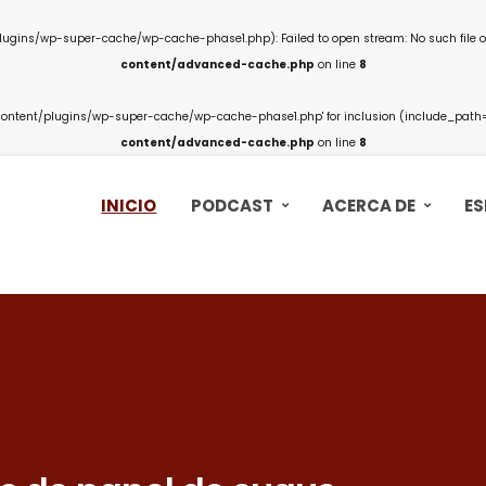
ins/wp-super-cache/wp-cache-phase1.php): Failed to open stream: No such file or
content/advanced-cache.php
on line
8
ntent/plugins/wp-super-cache/wp-cache-phase1.php' for inclusion (include_path='.
content/advanced-cache.php
on line
8
INICIO
PODCAST
ACERCA DE
ES