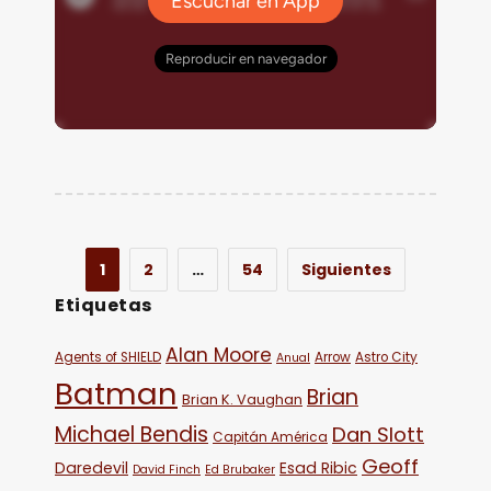
1
2
…
54
Siguientes
Etiquetas
Alan Moore
Agents of SHIELD
Arrow
Astro City
Anual
Batman
Brian
Brian K. Vaughan
Michael Bendis
Dan Slott
Capitán América
Geoff
Daredevil
Esad Ribic
David Finch
Ed Brubaker