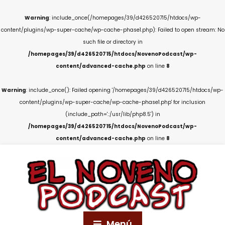
Warning
: include_once(/homepages/39/d426520715/htdocs/wp-
content/plugins/wp-super-cache/wp-cache-phase1.php): Failed to open stream: No
such file or directory in
/homepages/39/d426520715/htdocs/NovenoPodcast/wp-
content/advanced-cache.php
on line
8
Warning
: include_once(): Failed opening '/homepages/39/d426520715/htdocs/wp-
content/plugins/wp-super-cache/wp-cache-phase1.php' for inclusion
(include_path='.:/usr/lib/php8.5') in
/homepages/39/d426520715/htdocs/NovenoPodcast/wp-
content/advanced-cache.php
on line
8
Menú