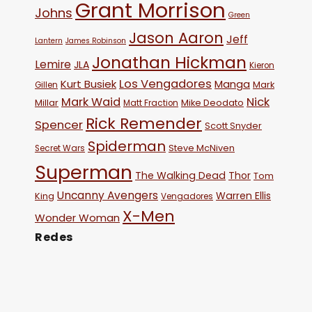
Grant Morrison
Johns
Green
Jason Aaron
Jeff
Lantern
James Robinson
Jonathan Hickman
Lemire
JLA
Kieron
Los Vengadores
Kurt Busiek
Manga
Mark
Gillen
Mark Waid
Nick
Millar
Mike Deodato
Matt Fraction
Rick Remender
Spencer
Scott Snyder
Spiderman
Steve McNiven
Secret Wars
Superman
The Walking Dead
Thor
Tom
Uncanny Avengers
Warren Ellis
King
Vengadores
X-Men
Wonder Woman
Redes