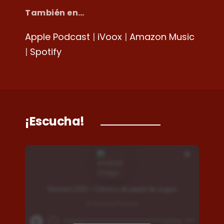
También en…
Apple Podcast
|
iVoox
|
Amazon Music
|
Spotify
¡Escucha!