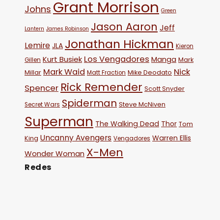
Grant Morrison
Johns
Green
Jason Aaron
Jeff
Lantern
James Robinson
Jonathan Hickman
Lemire
JLA
Kieron
Los Vengadores
Kurt Busiek
Manga
Mark
Gillen
Mark Waid
Nick
Millar
Mike Deodato
Matt Fraction
Rick Remender
Spencer
Scott Snyder
Spiderman
Steve McNiven
Secret Wars
Superman
The Walking Dead
Thor
Tom
Uncanny Avengers
Warren Ellis
King
Vengadores
X-Men
Wonder Woman
Redes