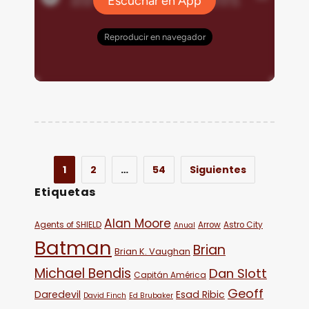
1
2
…
54
Siguientes
Etiquetas
Alan Moore
Agents of SHIELD
Arrow
Astro City
Anual
Batman
Brian
Brian K. Vaughan
Michael Bendis
Dan Slott
Capitán América
Geoff
Daredevil
Esad Ribic
David Finch
Ed Brubaker