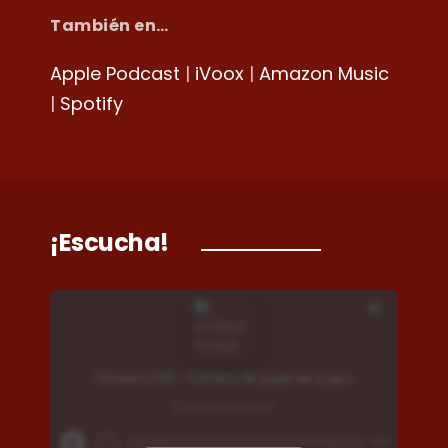
También en…
Apple Podcast
|
iVoox
|
Amazon Music
|
Spotify
¡Escucha!