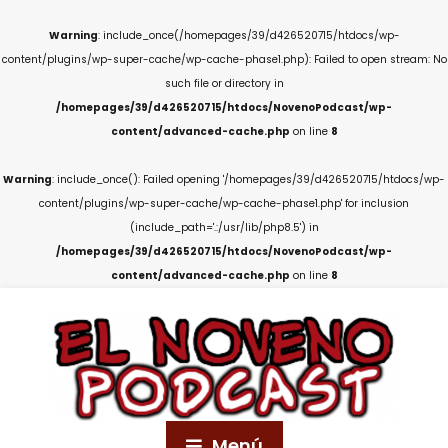
Warning
: include_once(/homepages/39/d426520715/htdocs/wp-
content/plugins/wp-super-cache/wp-cache-phase1.php): Failed to open stream: No
such file or directory in
/homepages/39/d426520715/htdocs/NovenoPodcast/wp-
content/advanced-cache.php
on line
8
Warning
: include_once(): Failed opening '/homepages/39/d426520715/htdocs/wp-
content/plugins/wp-super-cache/wp-cache-phase1.php' for inclusion
(include_path='.:/usr/lib/php8.5') in
/homepages/39/d426520715/htdocs/NovenoPodcast/wp-
content/advanced-cache.php
on line
8
Menú