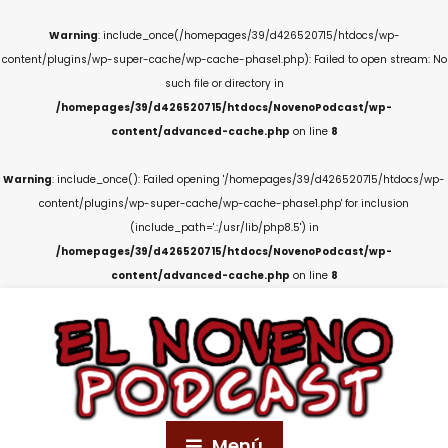
Warning
: include_once(/homepages/39/d426520715/htdocs/wp-
content/plugins/wp-super-cache/wp-cache-phase1.php): Failed to open stream: No
such file or directory in
/homepages/39/d426520715/htdocs/NovenoPodcast/wp-
content/advanced-cache.php
on line
8
Warning
: include_once(): Failed opening '/homepages/39/d426520715/htdocs/wp-
content/plugins/wp-super-cache/wp-cache-phase1.php' for inclusion
(include_path='.:/usr/lib/php8.5') in
/homepages/39/d426520715/htdocs/NovenoPodcast/wp-
content/advanced-cache.php
on line
8
Menú