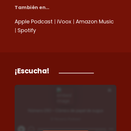
También en…
Apple Podcast
|
iVoox
|
Amazon Music
|
Spotify
¡Escucha!