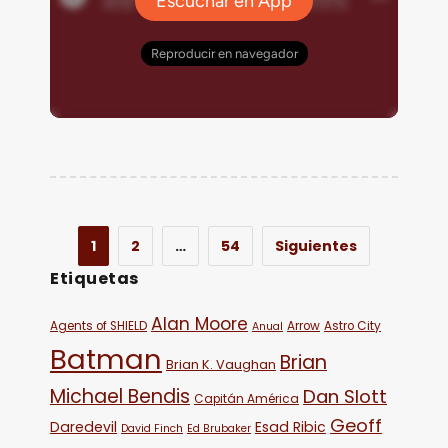
1
2
…
54
Siguientes
Etiquetas
Alan Moore
Agents of SHIELD
Arrow
Astro City
Anual
Batman
Brian
Brian K. Vaughan
Michael Bendis
Dan Slott
Capitán América
Geoff
Daredevil
Esad Ribic
David Finch
Ed Brubaker