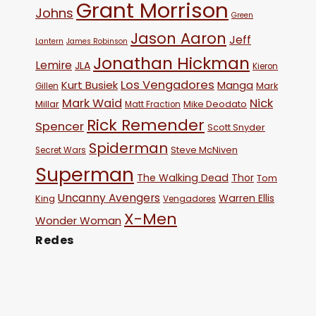
Grant Morrison
Johns
Green
Jason Aaron
Jeff
Lantern
James Robinson
Jonathan Hickman
Lemire
JLA
Kieron
Los Vengadores
Kurt Busiek
Manga
Mark
Gillen
Mark Waid
Nick
Millar
Mike Deodato
Matt Fraction
Rick Remender
Spencer
Scott Snyder
Spiderman
Steve McNiven
Secret Wars
Superman
The Walking Dead
Thor
Tom
Uncanny Avengers
Warren Ellis
King
Vengadores
X-Men
Wonder Woman
Redes