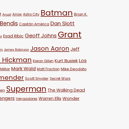
Batman
e
Brian K.
Arrow
Astro City
Anual
 Bendis
Dan Slott
Capitán América
Grant
Geoff Johns
Esad Ribic
er
Jason Aaron
Jeff
rn
James Robinson
 Hickman
Los
Kurt Busiek
Kieron Gillen
Mark Waid
Millar
Mike Deodato
Matt Fraction
emender
Scott Snyder
Secret Wars
Superman
The Walking Dead
ven
engers
Wonder
Warren Ellis
Vengadores