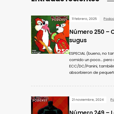
11 febrero, 2025
Podca
Número 250 – 
sugus
ESPECIAL (bueno, no tan
comido un poco... pero
ECC/DC/Panini, tambié
absorbieron de pequeñ
21 noviembre, 2024
P
Número 249 – L