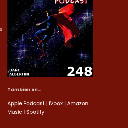
e
También en…
Apple Podcast
|
iVoox
|
Amazon
Music
|
Spotify