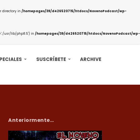
 directory in
/homepages/39/d426520715/htdocs/NovenoPodcast/wp-
:/usr/lib/php8.5') in
/homepages/39/d426520715/htdocs/NovenoPodcast/wp-
PECIALES
SUSCRÍBETE
ARCHIVE
Anteriormente…