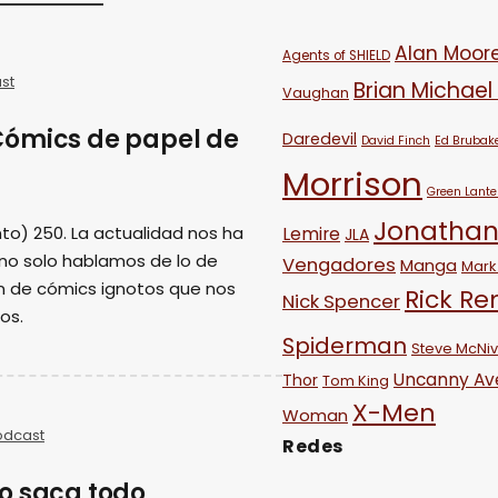
Alan Moor
Agents of SHIELD
st
Brian Michael
Vaughan
Cómics de papel de
Daredevil
David Finch
Ed Brubak
Morrison
Green Lante
Jonathan
to) 250. La actualidad nos ha
Lemire
JLA
 no solo hablamos de lo de
Vengadores
Manga
Mark 
n de cómics ignotos que nos
Rick R
Nick Spencer
os.
Spiderman
Steve McNi
Uncanny Av
Thor
Tom King
X-Men
Woman
odcast
Redes
o saca todo