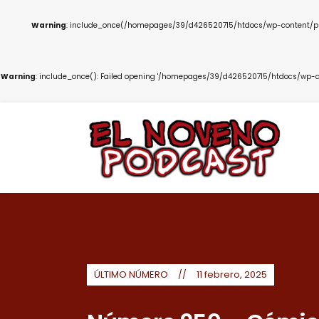
Warning
: include_once(/homepages/39/d426520715/htdocs/wp-content/plug
Warning
: include_once(): Failed opening '/homepages/39/d426520715/htdocs/wp-co
ÚLTIMO NÚMERO
11 febrero, 2025