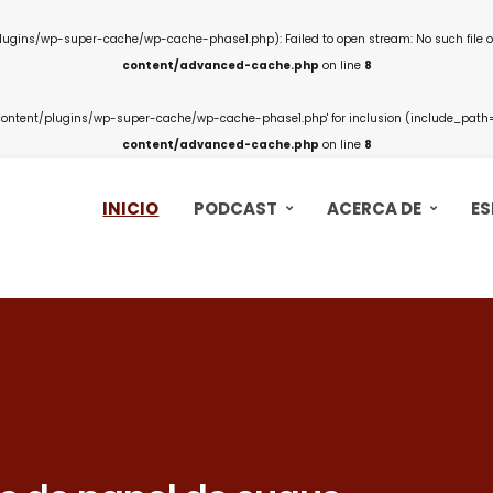
ins/wp-super-cache/wp-cache-phase1.php): Failed to open stream: No such file or
content/advanced-cache.php
on line
8
ntent/plugins/wp-super-cache/wp-cache-phase1.php' for inclusion (include_path='.
content/advanced-cache.php
on line
8
INICIO
PODCAST
ACERCA DE
ES