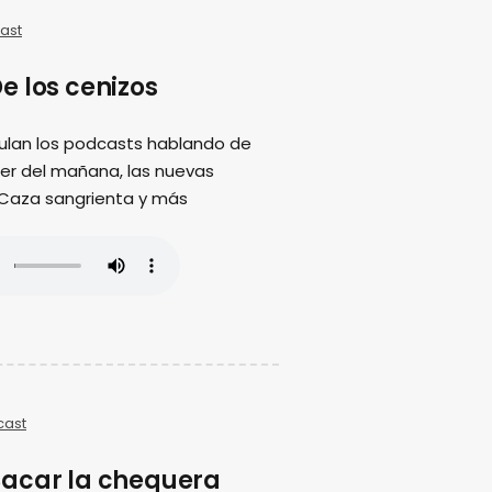
ast
e los cenizos
ulan los podcasts hablando de
ujer del mañana, las nuevas
 Caza sangrienta y más
cast
acar la chequera