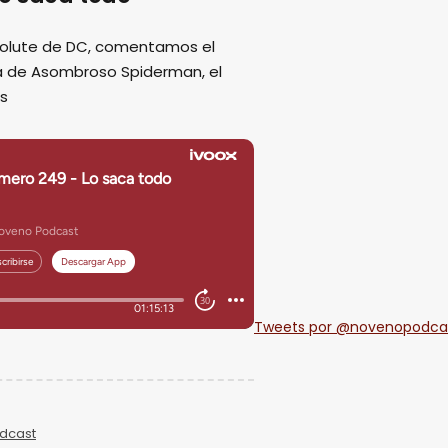
solute de DC, comentamos el
pa de Asombroso Spiderman, el
ás
Tweets por @novenopodca
dcast